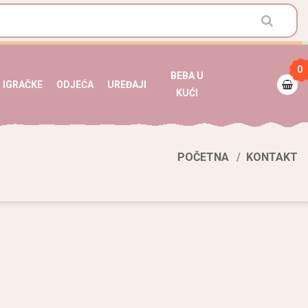
0
BEBA U
IGRAČKE
ODJEĆA
UREĐAJI
KUĆI
POČETNA
KONTAKT