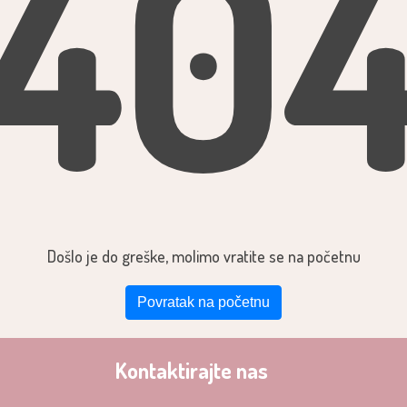
40
Došlo je do greške, molimo vratite se na početnu
Povratak na početnu
Kontaktirajte nas