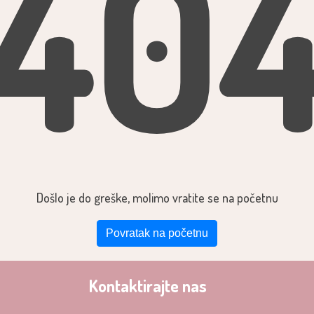
40
Došlo je do greške, molimo vratite se na početnu
Povratak na početnu
Kontaktirajte nas