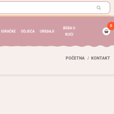
0
BEBA U
IGRAČKE
ODJEĆA
UREĐAJI
KUĆI
POČETNA
KONTAKT