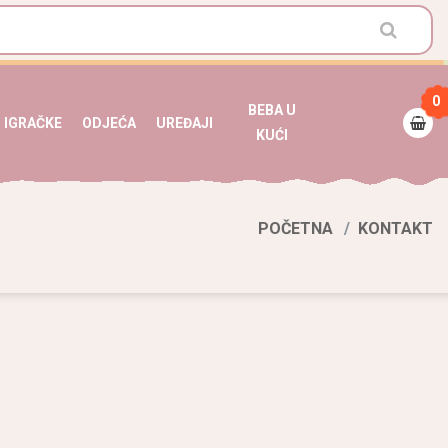
0
BEBA U
IGRAČKE
ODJEĆA
UREĐAJI
KUĆI
POČETNA
KONTAKT