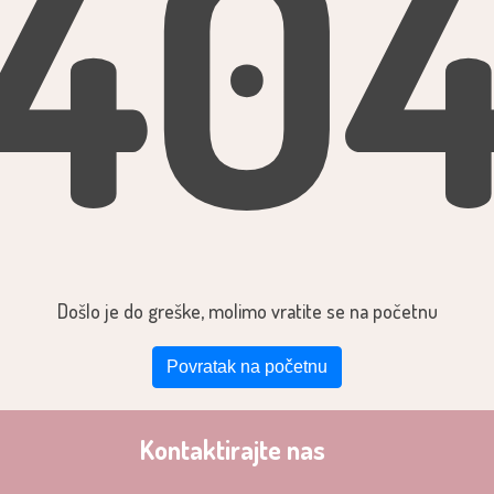
40
Došlo je do greške, molimo vratite se na početnu
Povratak na početnu
Kontaktirajte nas