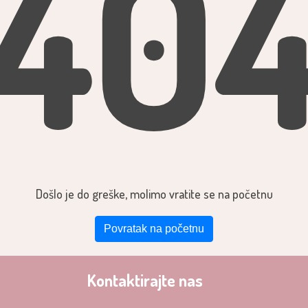
40
Došlo je do greške, molimo vratite se na početnu
Povratak na početnu
Kontaktirajte nas