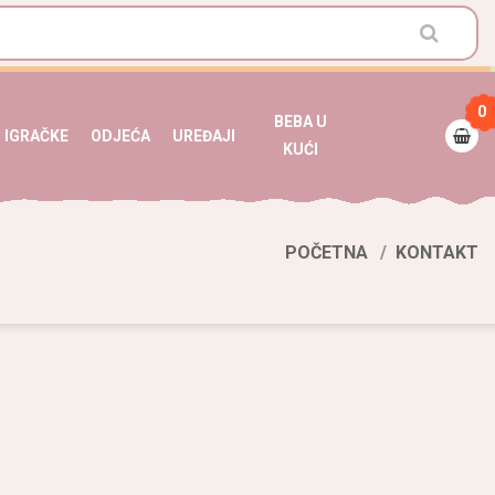
0
BEBA U
IGRAČKE
ODJEĆA
UREĐAJI
KUĆI
POČETNA
KONTAKT