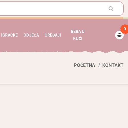
0
BEBA U
IGRAČKE
ODJEĆA
UREĐAJI
KUĆI
POČETNA
KONTAKT