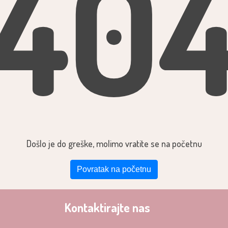
40
Došlo je do greške, molimo vratite se na početnu
Povratak na početnu
Kontaktirajte nas