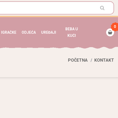
0
BEBA U
IGRAČKE
ODJEĆA
UREĐAJI
KUĆI
POČETNA
KONTAKT