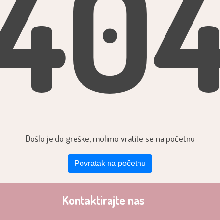
40
Došlo je do greške, molimo vratite se na početnu
Povratak na početnu
Kontaktirajte nas