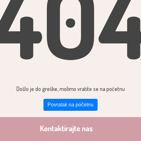
40
Došlo je do greške, molimo vratite se na početnu
Povratak na početnu
Kontaktirajte nas