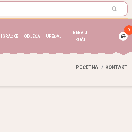
0
BEBA U
IGRAČKE
ODJEĆA
UREĐAJI
KUĆI
POČETNA
KONTAKT