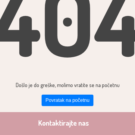
40
Došlo je do greške, molimo vratite se na početnu
Povratak na početnu
Kontaktirajte nas