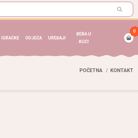
0
BEBA U
IGRAČKE
ODJEĆA
UREĐAJI
KUĆI
POČETNA
KONTAKT