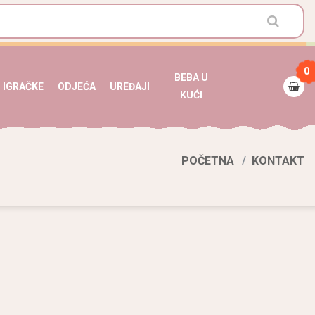
0
BEBA U
IGRAČKE
ODJEĆA
UREĐAJI
KUĆI
POČETNA
KONTAKT