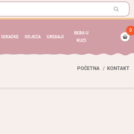
0
BEBA U
IGRAČKE
ODJEĆA
UREĐAJI
KUĆI
POČETNA
KONTAKT