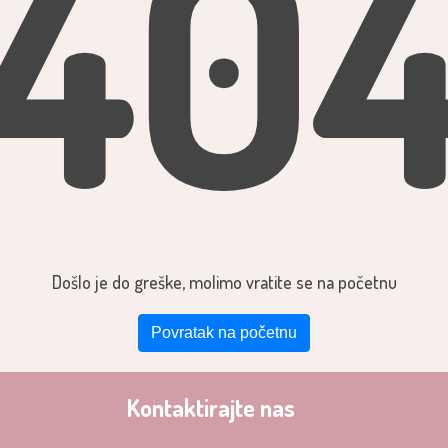
40
Došlo je do greške, molimo vratite se na početnu
Povratak na početnu
Kontaktirajte nas