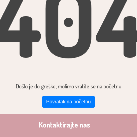
40
Došlo je do greške, molimo vratite se na početnu
Povratak na početnu
Kontaktirajte nas