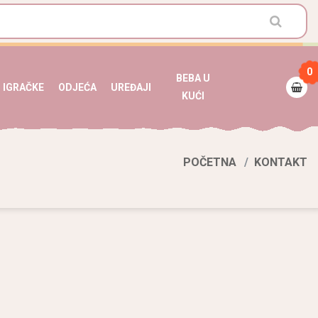
0
BEBA U
IGRAČKE
ODJEĆA
UREĐAJI
KUĆI
POČETNA
KONTAKT