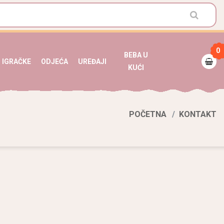
0
BEBA U
IGRAČKE
ODJEĆA
UREĐAJI
KUĆI
POČETNA
KONTAKT