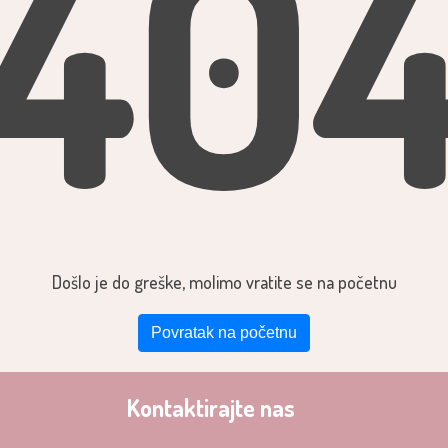
40
Došlo je do greške, molimo vratite se na početnu
Povratak na početnu
Kontaktirajte nas