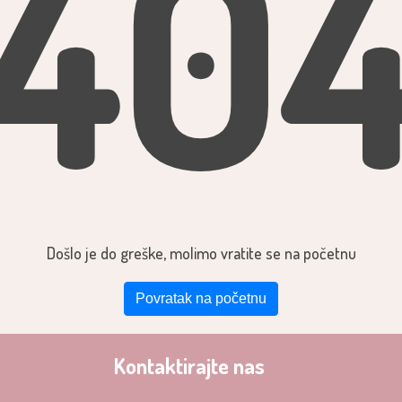
40
Došlo je do greške, molimo vratite se na početnu
Povratak na početnu
Kontaktirajte nas