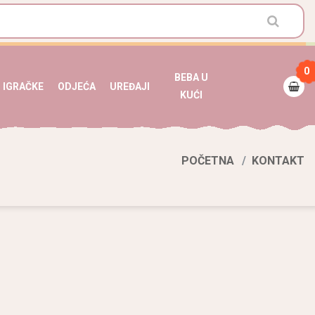
0
BEBA U
IGRAČKE
ODJEĆA
UREĐAJI
KUĆI
POČETNA
KONTAKT