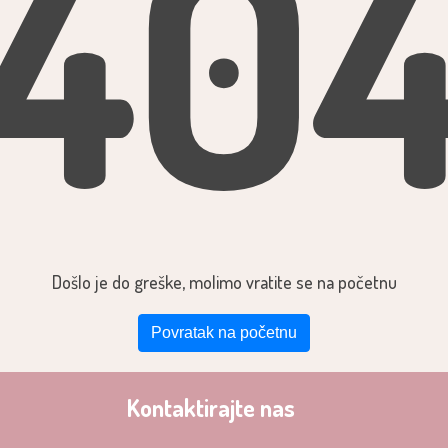
40
Došlo je do greške, molimo vratite se na početnu
Povratak na početnu
Kontaktirajte nas