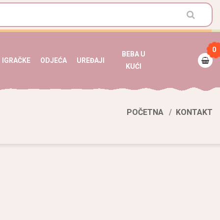
0
BEBA U
IGRAČKE
ODJEĆA
UREĐAJI
KUĆI
POČETNA
KONTAKT