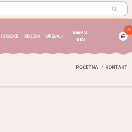
0
BEBA U
IGRAČKE
ODJEĆA
UREĐAJI
KUĆI
POČETNA
KONTAKT