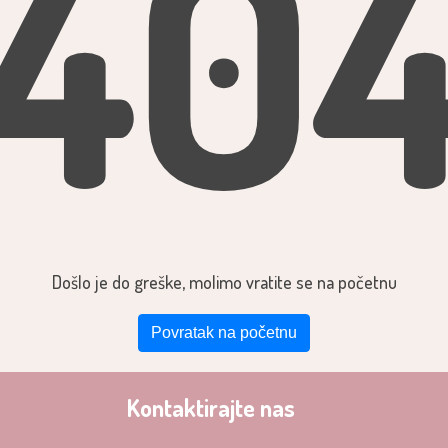
40
Došlo je do greške, molimo vratite se na početnu
Povratak na početnu
Kontaktirajte nas