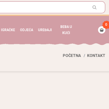
0
BEBA U
IGRAČKE
ODJEĆA
UREĐAJI
KUĆI
POČETNA
KONTAKT