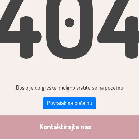
40
Došlo je do greške, molimo vratite se na početnu
Povratak na početnu
Kontaktirajte nas