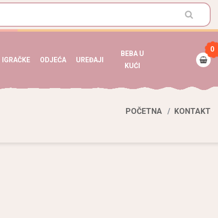
0
BEBA U
IGRAČKE
ODJEĆA
UREĐAJI
KUĆI
POČETNA
KONTAKT