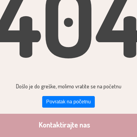
40
Došlo je do greške, molimo vratite se na početnu
Povratak na početnu
Kontaktirajte nas