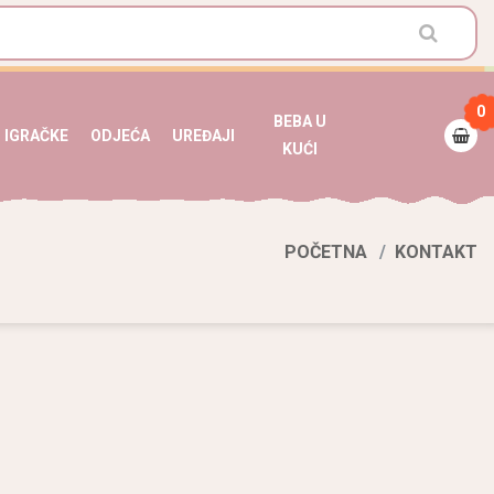
0
BEBA U
IGRAČKE
ODJEĆA
UREĐAJI
KUĆI
POČETNA
KONTAKT