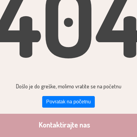
40
Došlo je do greške, molimo vratite se na početnu
Povratak na početnu
Kontaktirajte nas