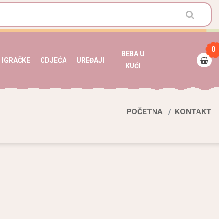
0
BEBA U
IGRAČKE
ODJEĆA
UREĐAJI
KUĆI
POČETNA
KONTAKT