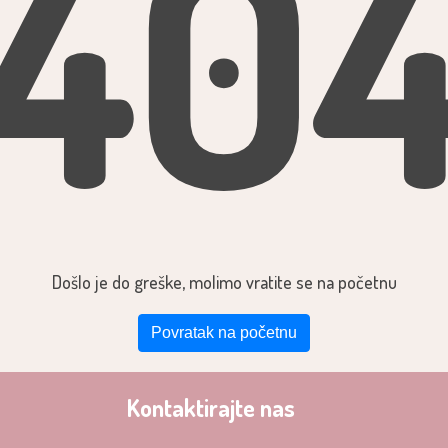
40
Došlo je do greške, molimo vratite se na početnu
Povratak na početnu
Kontaktirajte nas