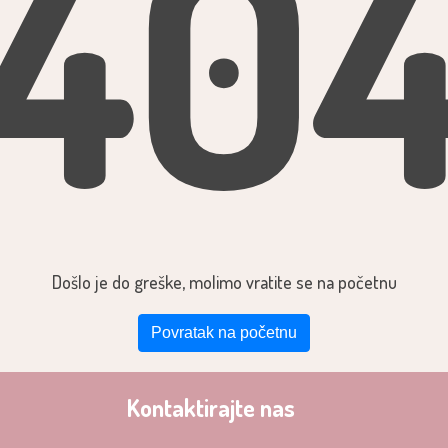
40
Došlo je do greške, molimo vratite se na početnu
Povratak na početnu
Kontaktirajte nas