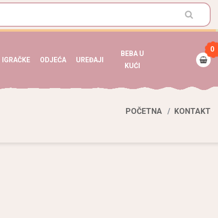
0
BEBA U
IGRAČKE
ODJEĆA
UREĐAJI
KUĆI
POČETNA
KONTAKT