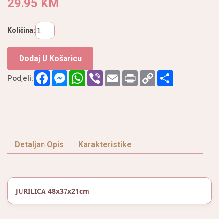
29.95 KM
Količina:
Dodaj U Košaricu
Facebook
Messenger
WhatsApp
Viber
Email
Print
Copy
Podijeli
Podjeli:
Link
Detaljan Opis
Karakteristike
JURILICA 48x37x21cm