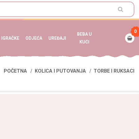
0
BEBA U
IGRAČKE
ODJEĆA
UREĐAJI
KUĆI
POČETNA
KOLICA I PUTOVANJA
TORBE I RUKSACI