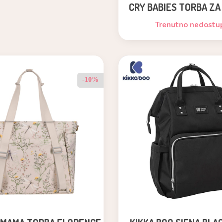
CRY BABIES TORBA ZA
KOCKAMA I EDUKATIV
Trenutno nedostu
-10%