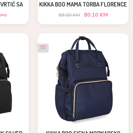
 VRTIĆ SA
KIKKA BOO MAMA TORBA FLORENCE
NA IGRA
DREAMY FIELDS GREY
80.10 KM
pno
89.00 KM