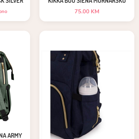
K SILVER
KIKKA BOO SIENA MORNARSKO
PLAVA
75.00 KM
pno
ENA ARMY