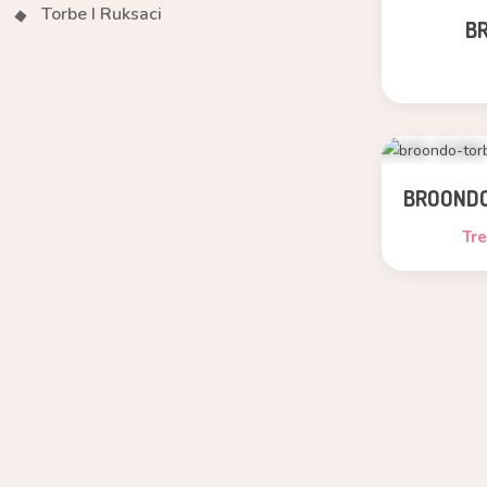
Torbe I Ruksaci
B
BROONDO
Tr