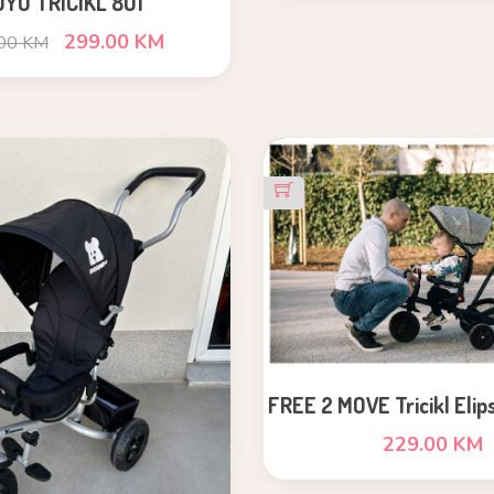
OYO TRICIKL 8U1
299.00 KM
00 KM
FREE 2 MOVE Tricikl Elip
229.00 KM