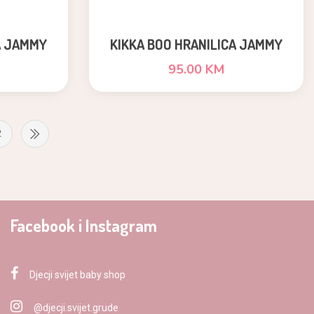
A JAMMY
KIKKA BOO HRANILICA JAMMY
2U1,WHITE
95.00 KM
2
Facebook i Instagram
Djecji svijet baby shop
@djecji.svijet.grude