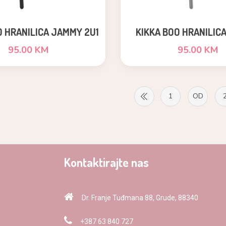
O HRANILICA JAMMY 2U1
KIKKA BOO HRANILIC
BLACK
2U1,GREY
95.00 KM
95.00 KM
1
OD
Kontaktirajte nas
Dr. Franje Tuđmana 88, Grude, 88340
+387 63 840 727