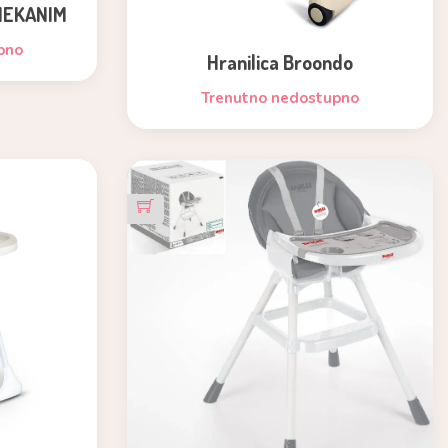
MEKANIM
pno
Hranilica Broondo
Trenutno nedostupno