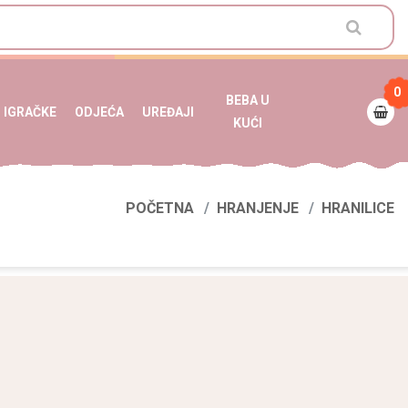
0
BEBA U
IGRAČKE
ODJEĆA
UREĐAJI
KUĆI
POČETNA
HRANJENJE
HRANILICE