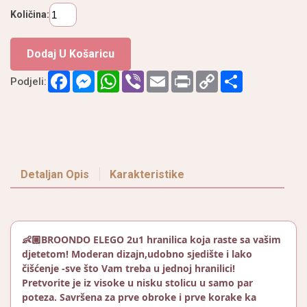
Količina:
Dodaj U Košaricu
Facebook
Messenger
WhatsApp
Viber
Email
Print
Copy
Podijeli
Podjeli:
Link
Detaljan Opis
Karakteristike
👶🏼BROONDO ELEGO 2u1 hranilica koja raste sa vašim
djetetom! Moderan dizajn,udobno sjedište i lako
čišćenje -sve što Vam treba u jednoj hranilici!
Pretvorite je iz visoke u nisku stolicu u samo par
poteza. Savršena za prve obroke i prve korake ka