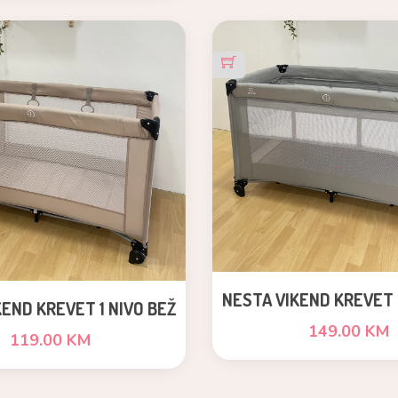
NESTA VIKEND KREVET 
END KREVET 1 NIVO BEŽ
SIVI
149.00 KM
119.00 KM