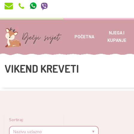
NJEGA I
POČETNA
KUPANJE
VIKEND KREVETI
Sortiraj: