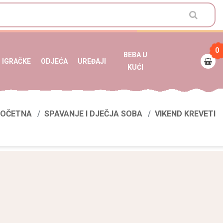
0
BEBA U
IGRAČKE
ODJEĆA
UREĐAJI
KUĆI
OČETNA
SPAVANJE I DJEČJA SOBA
VIKEND KREVETI