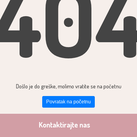
40
Došlo je do greške, molimo vratite se na početnu
Povratak na početnu
Kontaktirajte nas