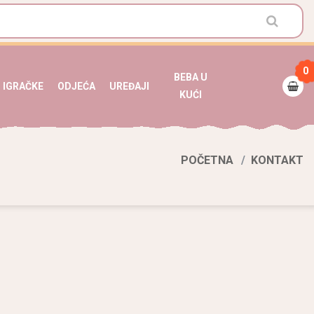
0
BEBA U
IGRAČKE
ODJEĆA
UREĐAJI
KUĆI
POČETNA
KONTAKT