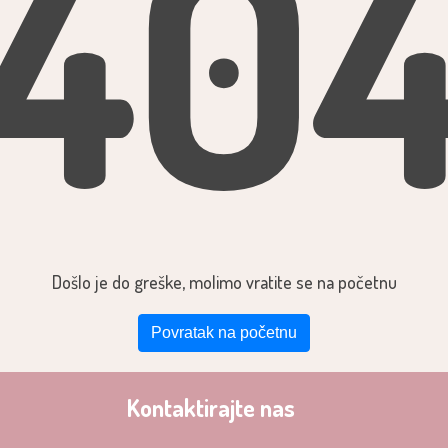
40
Došlo je do greške, molimo vratite se na početnu
Povratak na početnu
Kontaktirajte nas