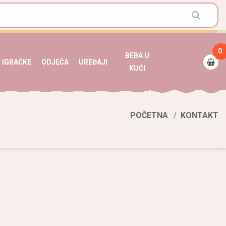
0
BEBA U
IGRAČKE
ODJEĆA
UREĐAJI
KUĆI
POČETNA
KONTAKT