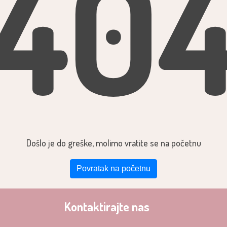
40
Došlo je do greške, molimo vratite se na početnu
Povratak na početnu
Kontaktirajte nas