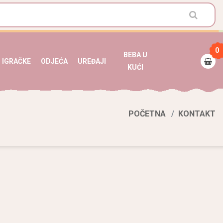
0
BEBA U
IGRAČKE
ODJEĆA
UREĐAJI
KUĆI
POČETNA
KONTAKT