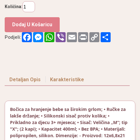
Količina:
Dodaj U Košaricu
Facebook
Messenger
WhatsApp
Viber
Email
Print
Copy
Podijeli
Podjeli:
Link
Detaljan Opis
Karakteristike
Bočica za hranjenje bebe sa širokim grlom; • Ručke za
lakše držanje; • Silikonski sisač protiv kolika; •
Prikladno za djecu 3+ mjeseca; • Sisač: Veličina „M“; tip
"X"; (2 kapi); • Kapacitet 400ml; • Bez BPA; • Materijali:
polipropilen, silikon. Dimenzije: - Proizvod: 12x6,8x21