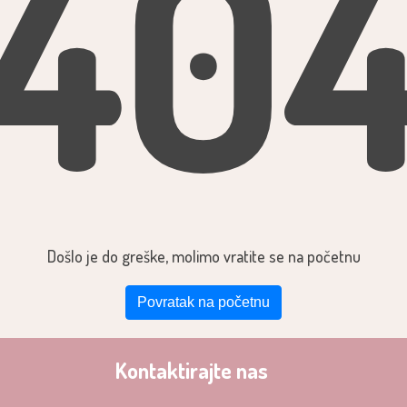
40
Došlo je do greške, molimo vratite se na početnu
Povratak na početnu
Kontaktirajte nas