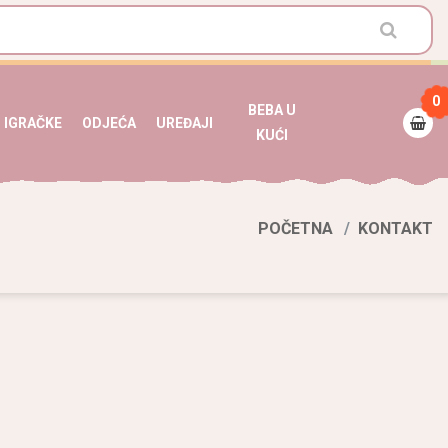
0
BEBA U
IGRAČKE
ODJEĆA
UREĐAJI
KUĆI
POČETNA
KONTAKT