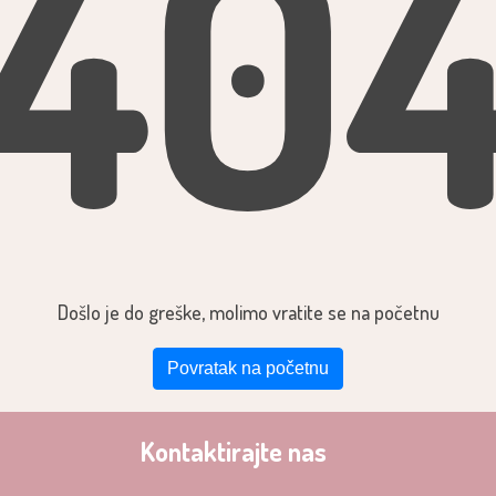
40
Došlo je do greške, molimo vratite se na početnu
Povratak na početnu
Kontaktirajte nas