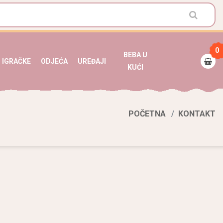
0
BEBA U
IGRAČKE
ODJEĆA
UREĐAJI
KUĆI
POČETNA
KONTAKT