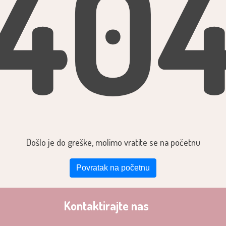
40
Došlo je do greške, molimo vratite se na početnu
Povratak na početnu
Kontaktirajte nas