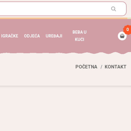
0
BEBA U
IGRAČKE
ODJEĆA
UREĐAJI
KUĆI
POČETNA
KONTAKT